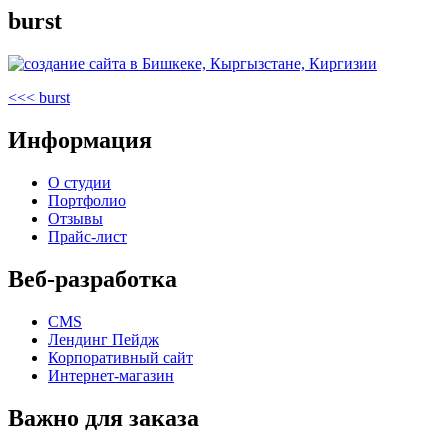
burst
Навигация
Предыдущая
<<<
burst
запись
по
Информация
записям
О студии
Портфолио
Отзывы
Прайс-лист
Веб-разработка
CMS
Лендинг Пейдж
Корпоративный сайт
Интернет-магазин
Важно для заказа