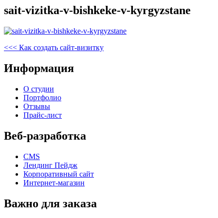
sait-vizitka-v-bishkeke-v-kyrgyzstane
Навигация
Предыдущая
<<<
Как создать сайт-визитку
запись
по
Информация
записям
О студии
Портфолио
Отзывы
Прайс-лист
Веб-разработка
CMS
Лендинг Пейдж
Корпоративный сайт
Интернет-магазин
Важно для заказа