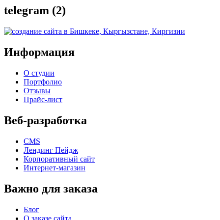
telegram (2)
Информация
О студии
Портфолио
Отзывы
Прайс-лист
Веб-разработка
CMS
Лендинг Пейдж
Корпоративный сайт
Интернет-магазин
Важно для заказа
Блог
О заказе сайта