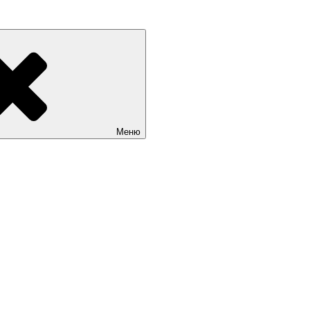
Sait.kg. Доступные цены на качественные сайты в Бишкеке
Меню