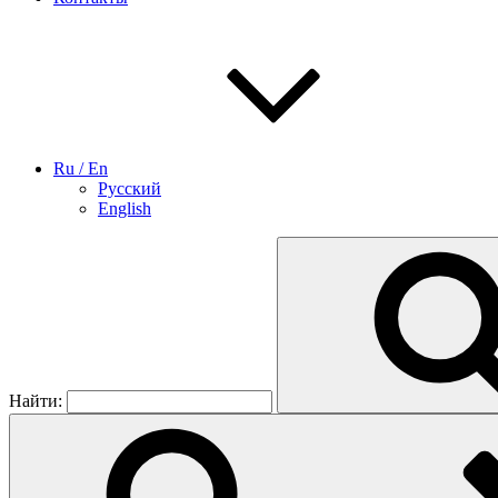
Ru / En
Русский
English
Найти: