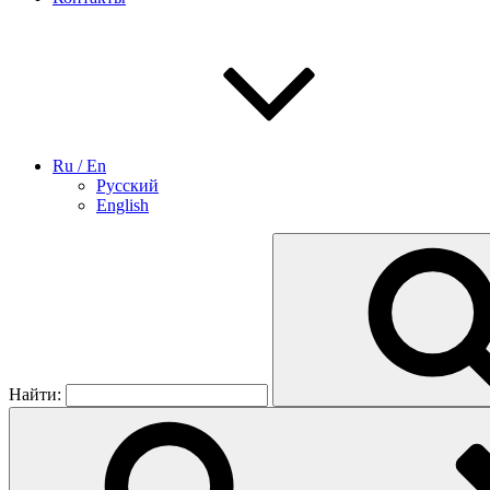
Ru / En
Русский
English
Найти: