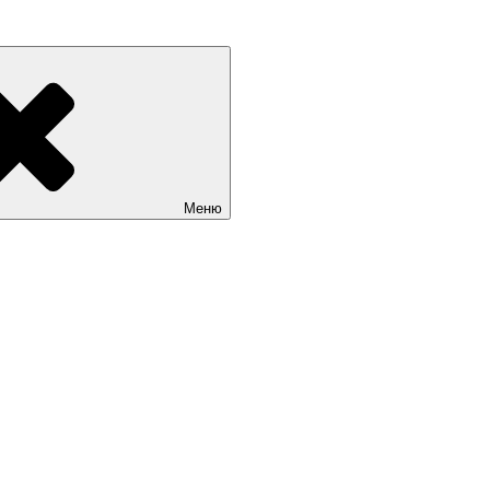
Sait.kg. Доступные цены на качественные сайты в Бишкеке
Меню