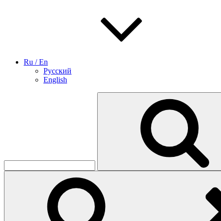
Ru / En
Русский
English
Найти: