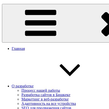
Перейти
Заказать сайт в Бишкеке
Разработка сайтов в Бишкеке. Сайт Бишкек, сайт Кыргызстан. 
к
содержимому
Главная
О разработке
Процесс нашей работы
Разработка сайтов в Бишкеке
Маркетинг в веб-разработке
Адаптивность на все устройства
SEO для продвижения сайтов