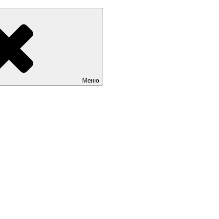
Sait.kg. Доступные цены на качественные сайты в Бишкеке
Меню