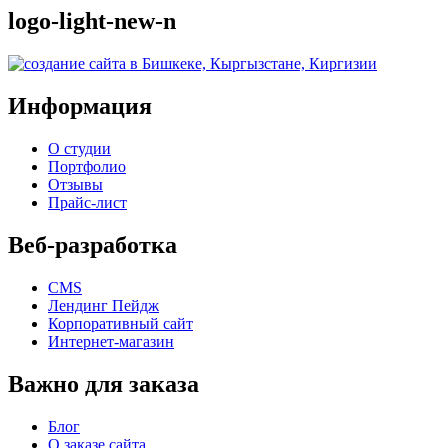
logo-light-new-n
Информация
О студии
Портфолио
Отзывы
Прайс-лист
Веб-разработка
CMS
Лендинг Пейдж
Корпоративный сайт
Интернет-магазин
Важно для заказа
Блог
О заказе сайта