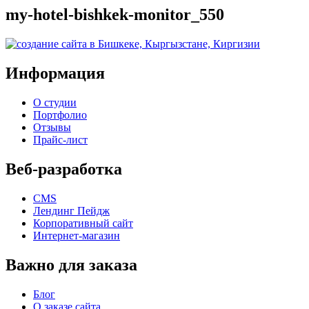
my-hotel-bishkek-monitor_550
Информация
О студии
Портфолио
Отзывы
Прайс-лист
Веб-разработка
CMS
Лендинг Пейдж
Корпоративный сайт
Интернет-магазин
Важно для заказа
Блог
О заказе сайта