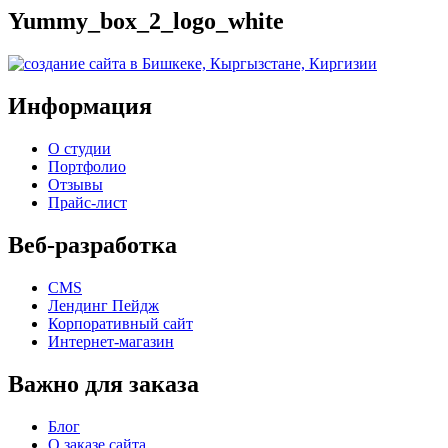
Yummy_box_2_logo_white
Информация
О студии
Портфолио
Отзывы
Прайс-лист
Веб-разработка
CMS
Лендинг Пейдж
Корпоративный сайт
Интернет-магазин
Важно для заказа
Блог
О заказе сайта