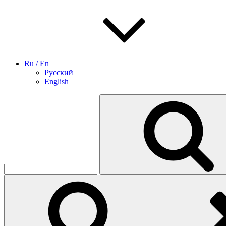
Ru / En
Русский
English
Найти: