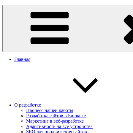
Перейти
Заказать сайт в Бишкеке
Разработка сайтов в Бишкеке. Сайт Бишкек, сайт Кыргызстан. 
к
содержимому
Главная
О разработке
Процесс нашей работы
Разработка сайтов в Бишкеке
Маркетинг в веб-разработке
Адаптивность на все устройства
SEO для продвижения сайтов