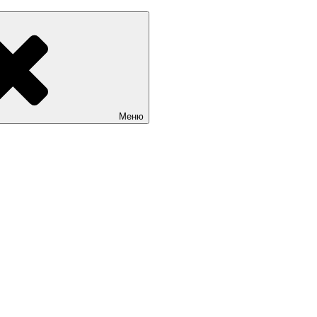
Sait.kg. Доступные цены на качественные сайты в Бишкеке
Меню