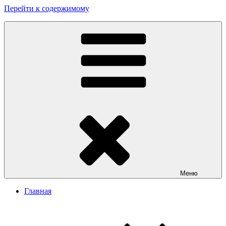
Перейти к содержимому
Заказать сайт в Бишкеке
Разработка сайтов в Бишкеке. Сайт Бишкек, сайт Кыргызстан.
Sait.kg. Доступные цены на качественные сайты в Бишкеке
Меню
Главная