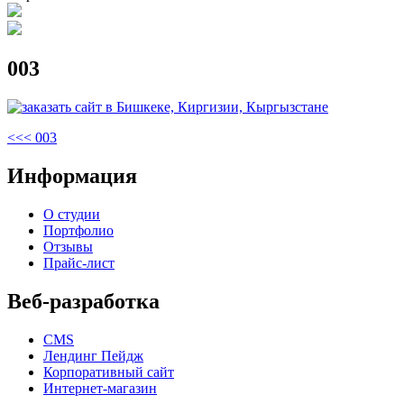
003
Навигация
Предыдущая
<<<
003
запись
по
Информация
записям
О студии
Портфолио
Отзывы
Прайс-лист
Веб-разработка
CMS
Лендинг Пейдж
Корпоративный сайт
Интернет-магазин