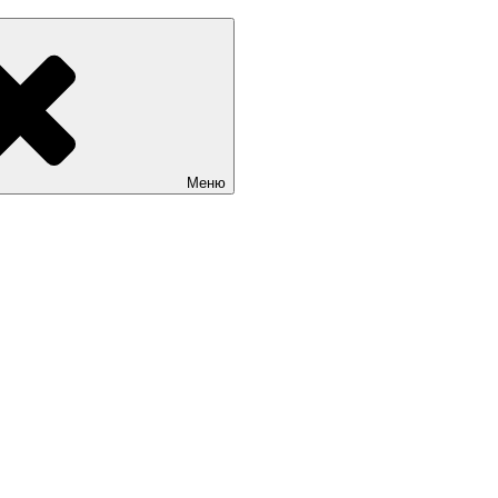
Sait.kg. Доступные цены на качественные сайты в Бишкеке
Меню