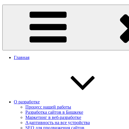
Перейти
Заказать сайт в Бишкеке
Разработка сайтов в Бишкеке. Сайт Бишкек, сайт Кыргызстан. 
к
содержимому
Главная
О разработке
Процесс нашей работы
Разработка сайтов в Бишкеке
Маркетинг в веб-разработке
Адаптивность на все устройства
SEO для продвижения сайтов