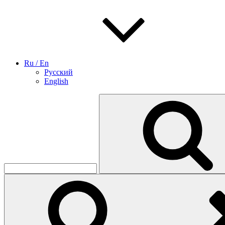
Ru / En
Русский
English
Найти: