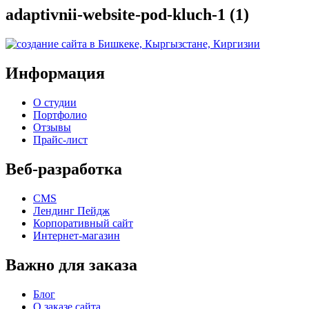
adaptivnii-website-pod-kluch-1 (1)
Информация
О студии
Портфолио
Отзывы
Прайс-лист
Веб-разработка
CMS
Лендинг Пейдж
Корпоративный сайт
Интернет-магазин
Важно для заказа
Блог
О заказе сайта