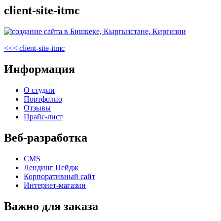
client-site-itmc
Навигация
Предыдущая
<<<
client-site-itmc
запись
по
Информация
записям
О студии
Портфолио
Отзывы
Прайс-лист
Веб-разработка
CMS
Лендинг Пейдж
Корпоративный сайт
Интернет-магазин
Важно для заказа