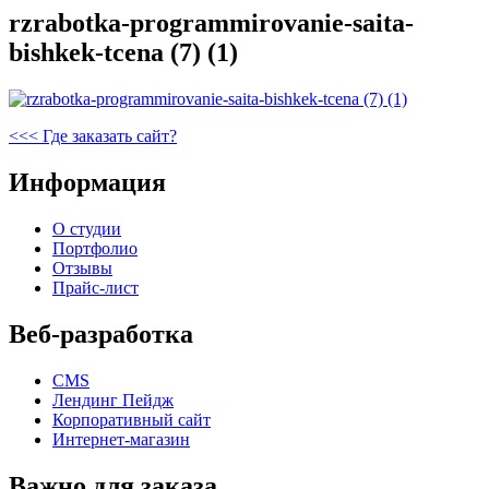
rzrabotka-programmirovanie-saita-
bishkek-tcena (7) (1)
Навигация
Предыдущая
<<<
Где заказать сайт?
запись
по
Информация
записям
О студии
Портфолио
Отзывы
Прайс-лист
Веб-разработка
CMS
Лендинг Пейдж
Корпоративный сайт
Интернет-магазин
Важно для заказа