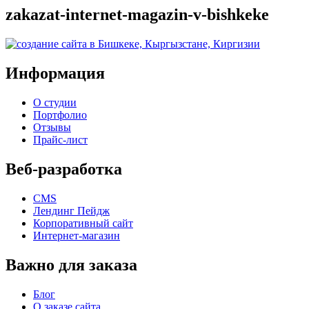
zakazat-internet-magazin-v-bishkeke
Информация
О студии
Портфолио
Отзывы
Прайс-лист
Веб-разработка
CMS
Лендинг Пейдж
Корпоративный сайт
Интернет-магазин
Важно для заказа
Блог
О заказе сайта