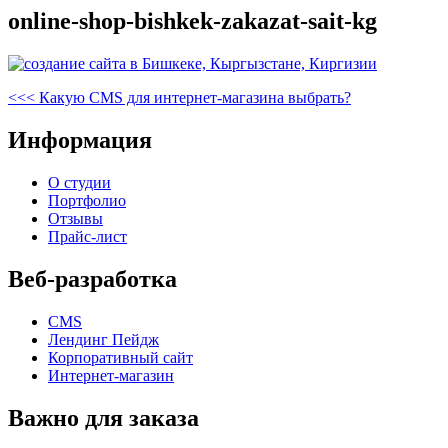
online-shop-bishkek-zakazat-sait-kg
Навигация
Предыдущая
<<<
Какую CMS для интернет-магазина выбрать?
запись
по
Информация
записям
О студии
Портфолио
Отзывы
Прайс-лист
Веб-разработка
CMS
Лендинг Пейдж
Корпоративный сайт
Интернет-магазин
Важно для заказа