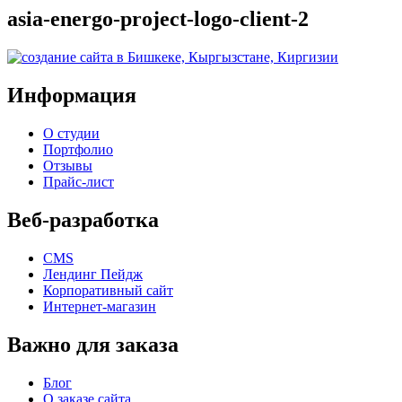
asia-energo-project-logo-client-2
Информация
О студии
Портфолио
Отзывы
Прайс-лист
Веб-разработка
CMS
Лендинг Пейдж
Корпоративный сайт
Интернет-магазин
Важно для заказа
Блог
О заказе сайта