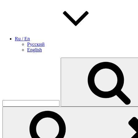
Ru / En
Русский
English
Найти: