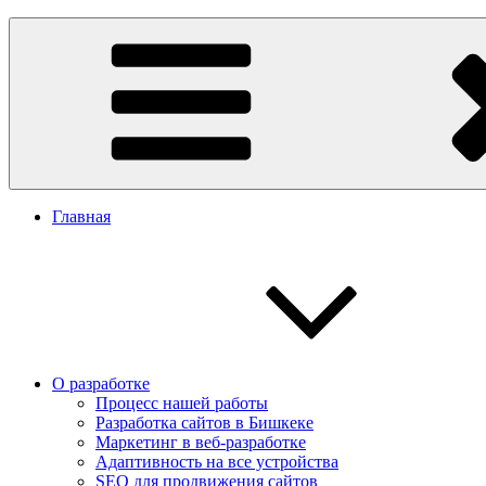
Перейти
Заказать сайт в Бишкеке
Разработка сайтов в Бишкеке. Сайт Бишкек, сайт Кыргызстан. 
к
содержимому
Главная
О разработке
Процесс нашей работы
Разработка сайтов в Бишкеке
Маркетинг в веб-разработке
Адаптивность на все устройства
SEO для продвижения сайтов