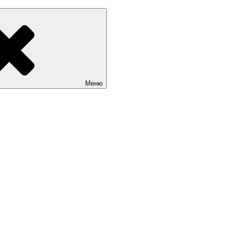
Sait.kg. Доступные цены на качественные сайты в Бишкеке
Меню