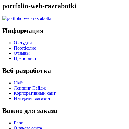
portfolio-web-razrabotki
Информация
О студии
Портфолио
Отзывы
Прайс-лист
Веб-разработка
CMS
Лендинг Пейдж
Корпоративный сайт
Интернет-магазин
Важно для заказа
Блог
О заказе сайта