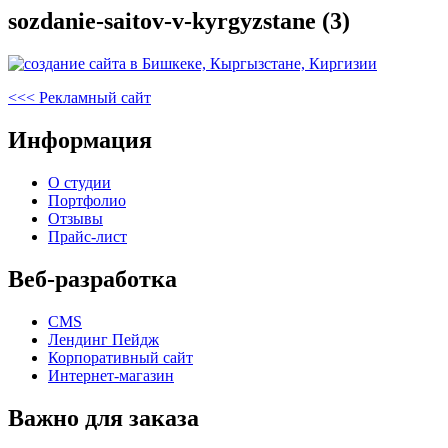
sozdanie-saitov-v-kyrgyzstane (3)
Навигация
Предыдущая
<<<
Рекламный сайт
запись
по
Информация
записям
О студии
Портфолио
Отзывы
Прайс-лист
Веб-разработка
CMS
Лендинг Пейдж
Корпоративный сайт
Интернет-магазин
Важно для заказа