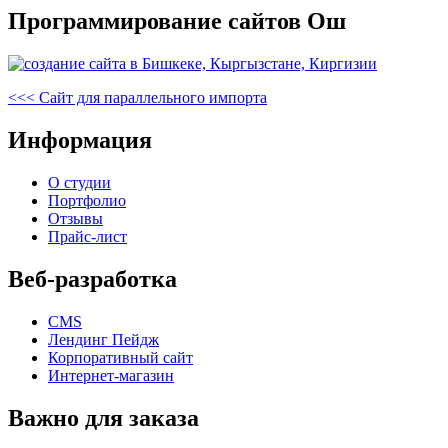
Программирование сайтов Ош
Навигация
Предыдущая
<<<
Сайт для параллельного импорта
запись
по
Информация
записям
О студии
Портфолио
Отзывы
Прайс-лист
Веб-разработка
CMS
Лендинг Пейдж
Корпоративный сайт
Интернет-магазин
Важно для заказа