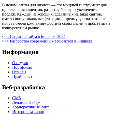
В целом, сайты для бизнеса — это мощный инструмент для
привлечения клиентов, развития бренда и увеличения
продаж. Каждый из хороших, сделанных на заказ сайтов,
имеет свои уникальные функции и преимущества, которые
могут помочь компаниям достичь своих целей и процветать в
конкурентном рынке.
Навигация
Предыдущая
<<<
Создание сайта в Бишкеке 2024
запись
Следующая
>>>
Разработка современных веб-сайтов в Бишкеке
по
запись
записям
Информация
О студии
Портфолио
Отзывы
Прайс-лист
Веб-разработка
CMS
Лендинг Пейдж
Корпоративный сайт
Интернет-магазин