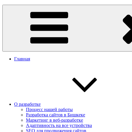
Перейти
Заказать сайт в Бишкеке
Разработка сайтов в Бишкеке. Сайт Бишкек, сайт Кыргызстан. 
к
содержимому
Главная
О разработке
Процесс нашей работы
Разработка сайтов в Бишкеке
Маркетинг в веб-разработке
Адаптивность на все устройства
SEO для продвижения сайтов