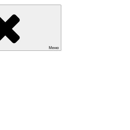
Sait.kg. Доступные цены на качественные сайты в Бишкеке
Меню