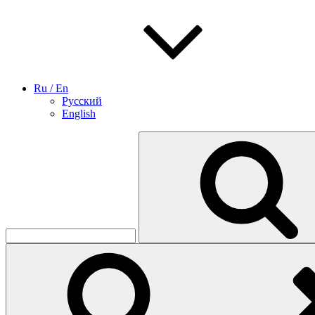
Ru / En
Русский
English
Найти: