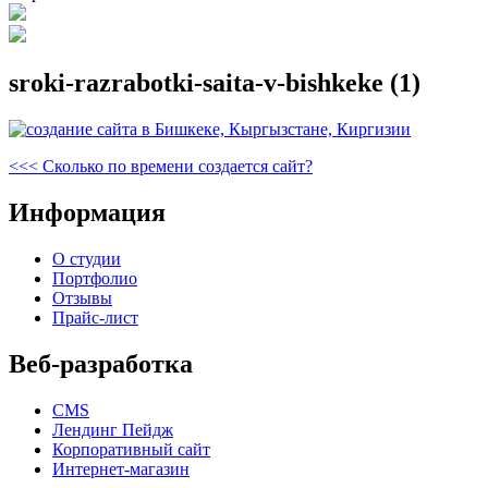
sroki-razrabotki-saita-v-bishkeke (1)
Навигация
Предыдущая
<<<
Сколько по времени создается сайт?
запись
по
Информация
записям
О студии
Портфолио
Отзывы
Прайс-лист
Веб-разработка
CMS
Лендинг Пейдж
Корпоративный сайт
Интернет-магазин