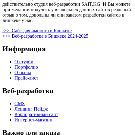
действительно студия веб-разработки SAIT.KG. И Вы можете
при желании получить у владельцев данных сайтов реальный
отзыв о том, довольны ли они заказом разработки сайтов в
Бишкеке у нас.
Навигация
Предыдущая
<<<
Сайт для импорта в Бишкеке
запись
Следующая
>>>
Веб-разработка в Бишкеке 2024-2025
по
запись
записям
Информация
О студии
Портфолио
Отзывы
Прайс-лист
Веб-разработка
CMS
Лендинг Пейдж
Корпоративный сайт
Интернет-магазин
Важно для заказа