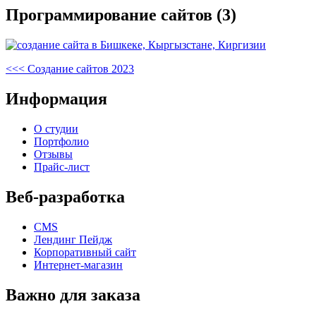
Программирование сайтов (3)
Навигация
Предыдущая
<<<
Создание сайтов 2023
запись
по
Информация
записям
О студии
Портфолио
Отзывы
Прайс-лист
Веб-разработка
CMS
Лендинг Пейдж
Корпоративный сайт
Интернет-магазин
Важно для заказа