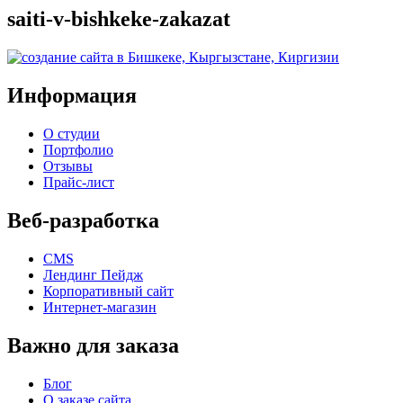
saiti-v-bishkeke-zakazat
Информация
О студии
Портфолио
Отзывы
Прайс-лист
Веб-разработка
CMS
Лендинг Пейдж
Корпоративный сайт
Интернет-магазин
Важно для заказа
Блог
О заказе сайта