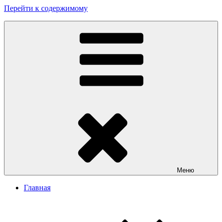
Перейти к содержимому
Заказать сайт в Бишкеке
Разработка сайтов в Бишкеке. Сайт Бишкек, сайт Кыргызстан.
Sait.kg. Доступные цены на качественные сайты в Бишкеке
Меню
Главная