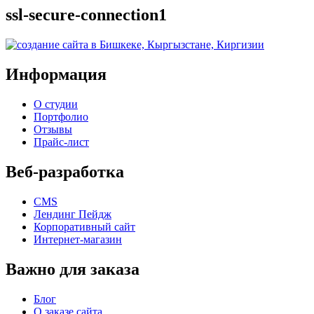
ssl-secure-connection1
Информация
О студии
Портфолио
Отзывы
Прайс-лист
Веб-разработка
CMS
Лендинг Пейдж
Корпоративный сайт
Интернет-магазин
Важно для заказа
Блог
О заказе сайта