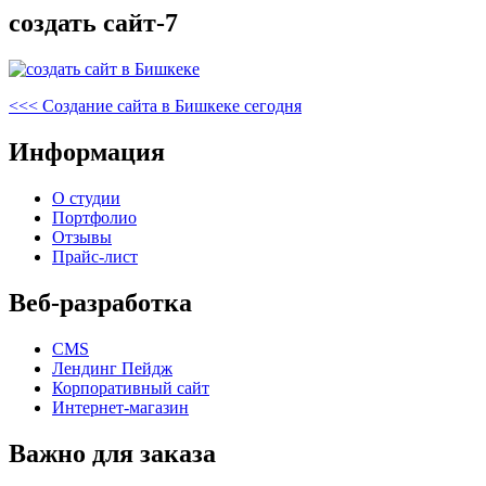
создать сайт-7
Навигация
Предыдущая
<<<
Создание сайта в Бишкеке сегодня
запись
по
Информация
записям
О студии
Портфолио
Отзывы
Прайс-лист
Веб-разработка
CMS
Лендинг Пейдж
Корпоративный сайт
Интернет-магазин
Важно для заказа